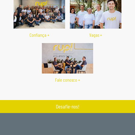
Confiança
+
Vagas
+
Fale conosco
+
Desafie-nos!